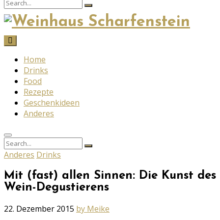
Search
Search
for:
Home
Drinks
Food
Rezepte
Geschenkideen
Anderes
Search
Search
for:
Anderes
Drinks
Mit (fast) allen Sinnen: Die Kunst des
Wein-Degustierens
Posted
22. Dezember 2015
by Meike
on